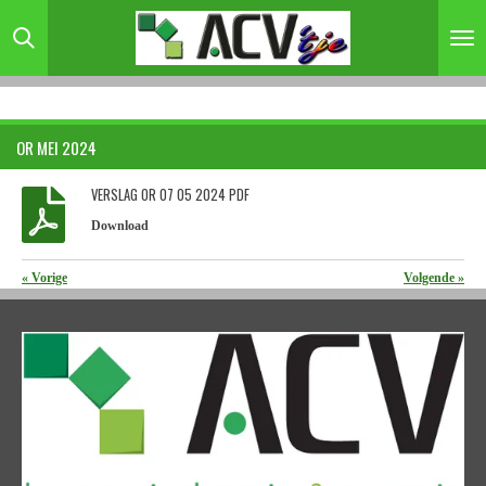
Ga
direct
naar
de
hoofdinhoud
OR MEI 2024
VERSLAG OR 07 05 2024 PDF
Download
«
Vorige
Volgende
»