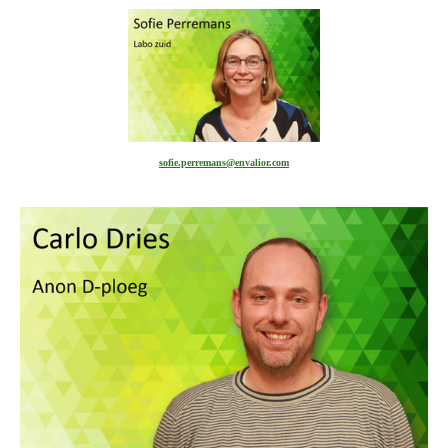
sofie.perremans@envalior.com