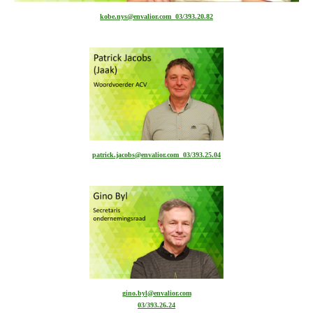
kobe.nys@envalior.com 03/393.20.82
patrick.jacobs@envalior.com 03/393.25.04
gino.byl@envalior.com
03/393.26.24