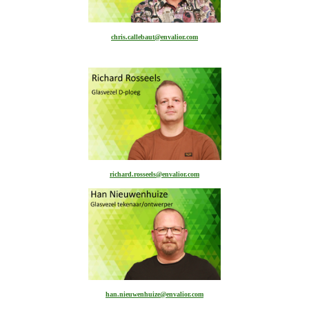
chris.callebaut@envalior.com
richard.rosseels@envalior.com
han.nieuwenhuize@envalior.com