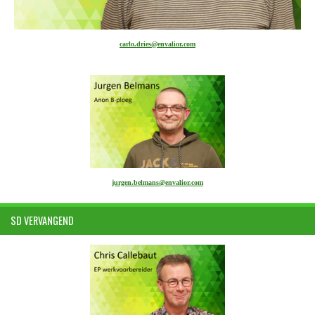
carlo.dries@envalior.com
jurgen.belmans@envalior.com
SD VERVANGEND