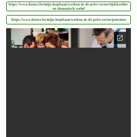
https://www.hetacv.be/mijn-loopbaan/werken-in-de-prive-sector/tijdskrediet-
en-thematisch-verlof
https://www.hetacv.be/mijn-loopbaan/werken-in-de-prive-sector/pensioen