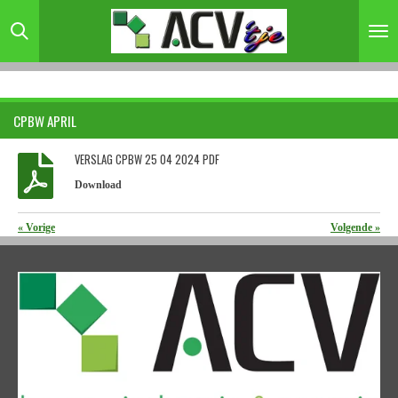
Ga
direct
naar
de
hoofdinhoud
CPBW APRIL
VERSLAG CPBW 25 04 2024 PDF
Download
«
Vorige
Volgende
»